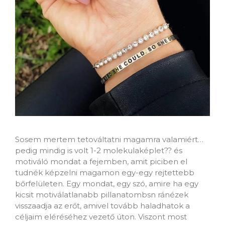
Sosem mertem tetováltatni magamra valamiért…
pedig mindig is volt 1-2 molekulaképlet?‍? és
motiváló mondat a fejemben, amit piciben el
tudnék képzelni magamon egy-egy rejtettebb
bőrfelületen. Egy mondat, egy szó, amire ha egy
kicsit motiválatlanabb pillanatombsn ránézek
visszaadja az erőt, amivel tovább haladhatok a
céljaim eléréséhez vezető úton. Viszont most