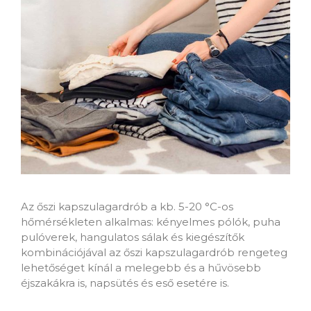
Az őszi kapszulagardrób a kb. 5-20 °C-os
hőmérsékleten alkalmas: kényelmes pólók, puha
pulóverek, hangulatos sálak és kiegészítők
kombinációjával az őszi kapszulagardrób rengeteg
lehetőséget kínál a melegebb és a hűvösebb
éjszakákra is, napsütés és eső esetére is.