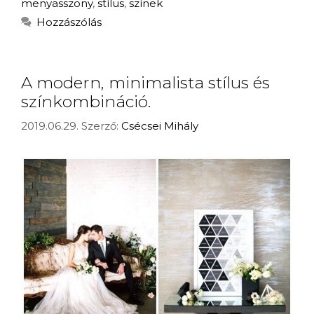
menyasszony
,
stílus
,
színek
Hozzászólás
A modern, minimalista stílus és
színkombináció.
2019.06.29.
Szerző:
Csécsei Mihály