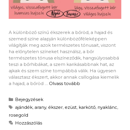
A különböző színű ékszerek a bőröd, a hajad és
szemed színe alapján különbözőféleképpen
világítják meg azok természetes tónusait, viszont
ha előnytelen színeket használsz, a bőr
természetes tónusa elszíneződik, hangsúlyosabbá
teszi a bőrhibákat, a szem karikásabbnak hat, az
ajkak és szem színe tompábbá válik. Ha ügyesen
választasz ékszert, akkor annak csillogása kiemelik
a hajad, a bőröd …
Olvass tovább
Bejegyzések
ajándék
,
arany
,
ékszer
,
ezüst
,
karkötő
,
nyaklánc
,
rosegold
Hozzászólás