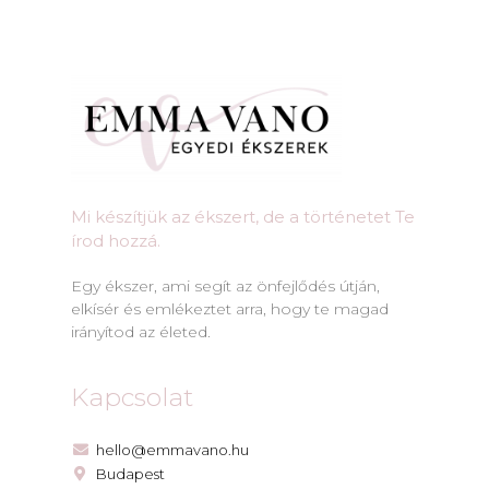
Mi készítjük az ékszert, de a történetet Te
írod hozzá.​
Egy ékszer, ami segít az önfejlődés útján,
elkísér és emlékeztet arra, hogy te magad
irányítod az életed.
Kapcsolat
hello@emmavano.hu
Budapest