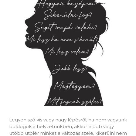
Legyen szó kis vagy nagy lépésről, ha nem vagyunk
boldogok a helyzetünkben, akkor előbb vagy
utóbb utolér minket a változás szele, kikerülni nem