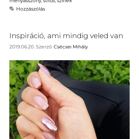
menyasszony
,
stílus
,
színek
Hozzászólás
Inspiráció, ami mindig veled van
2019.06.20.
Szerző:
Csécsei Mihály