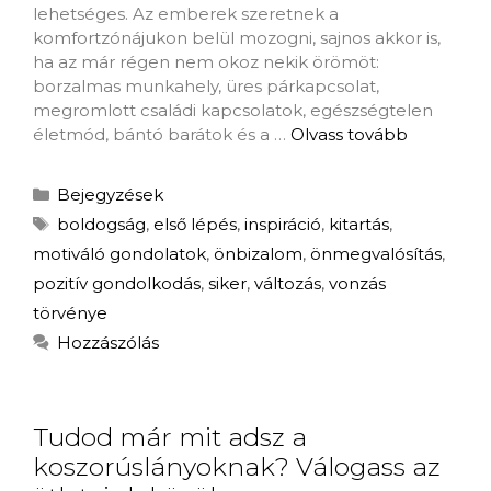
lehetséges. Az emberek szeretnek a
komfortzónájukon belül mozogni, sajnos akkor is,
ha az már régen nem okoz nekik örömöt:
borzalmas munkahely, üres párkapcsolat,
megromlott családi kapcsolatok, egészségtelen
életmód, bántó barátok és a …
Olvass tovább
Bejegyzések
boldogság
,
első lépés
,
inspiráció
,
kitartás
,
motiváló gondolatok
,
önbizalom
,
önmegvalósítás
,
pozitív gondolkodás
,
siker
,
változás
,
vonzás
törvénye
Hozzászólás
Tudod már mit adsz a
koszorúslányoknak? Válogass az