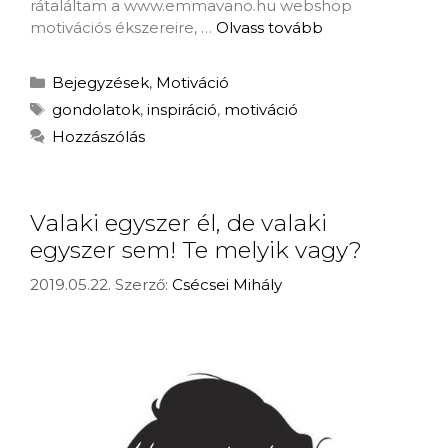
rátaláltam a www.emmavano.hu webshop
motivációs ékszereire, …
Olvass tovább
Bejegyzések
,
Motiváció
gondolatok
,
inspiráció
,
motiváció
Hozzászólás
Valaki egyszer él, de valaki
egyszer sem! Te melyik vagy?
2019.05.22.
Szerző:
Csécsei Mihály