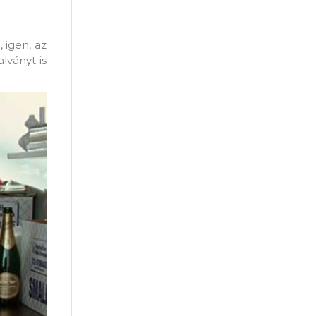
 igen, az
lványt is