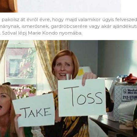
 pakolsz át évről évre, hogy majd valamikor úgyis felveszed,
mánynak, ismerősnek, gardróbcserére vagy akár ajándékuta
. Szóval lépj Marie Kondo nyomába.