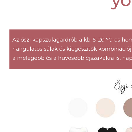
yo
Az őszi kapszulagardrób a kb. 5-20 °C-os hő
hangulatos sálak és kiegészítők kombinációj
a melegebb és a hűvösebb éjszakákra is, naps