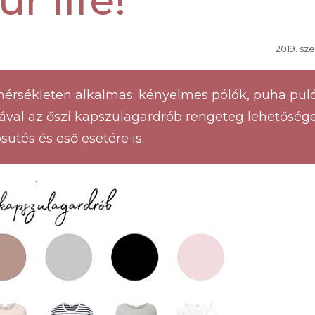
ur life!
2019. sz
mérsékleten alkalmas: kényelmes pólók, puha pul
ával az őszi kapszulagardrób rengeteg lehetősége
ütés és eső esetére is.