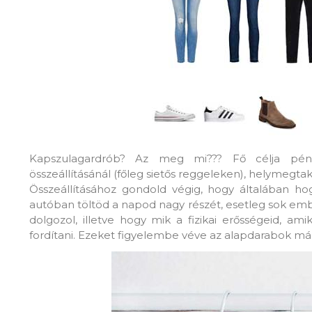
Kapszulagardrób? Az meg mi??? Fő célja pénzme
összeállításánál (főleg sietős reggeleken), helymegtak
Összeállításához gondold végig, hogy általában ho
autóban töltöd a napod nagy részét, esetleg sok emb
dolgozol, illetve hogy mik a fizikai erősségeid, a
fordítani. Ezeket figyelembe véve az alapdarabok már