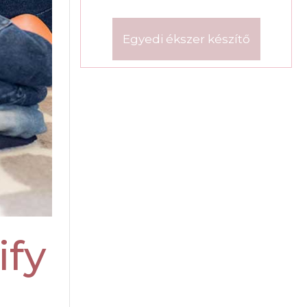
Egyedi ékszer készítő
ify