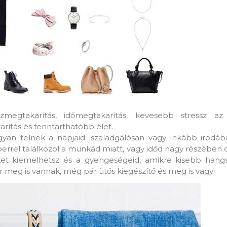
gtakarítás, időmegtakarítás, kevesebb stressz az 
arítás és fenntarthatóbb élet.
gyan telnek a napjaid: szaladgálósan vagy inkább irodá
errel találkozol a munkád miatt, vagy időd nagy részében 
miket kiemelhetsz és a gyengeségeid, amikre kisebb hangs
 meg is vannak, még pár ütős kiegészítő és meg is vagy!