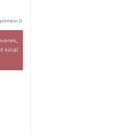
eptember 21.
óverek,
t kínál