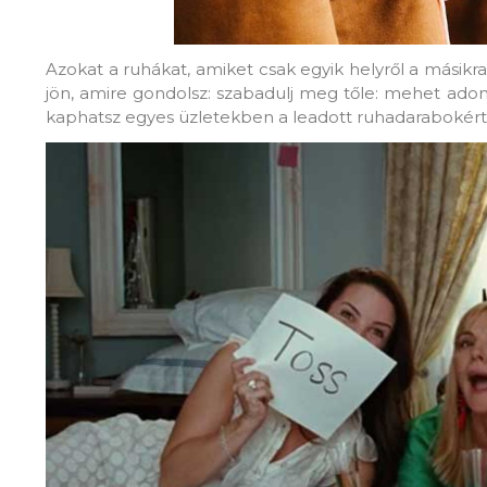
Azokat a ruhákat, amiket csak egyik helyről a másikra
jön, amire gondolsz: szabadulj meg tőle: mehet ado
kaphatsz egyes üzletekben a leadott ruhadarabokért