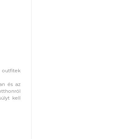
outfitek
ban és az
otthonról
úlyt kell