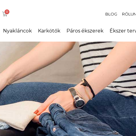
BLOG
RÓLU
Nyakláncok
Karkötők
Páros ékszerek
Ékszer ter