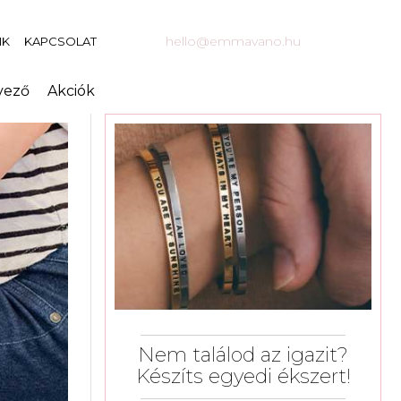
hello@emmavano.hu
NK
KAPCSOLAT
vező
Akciók
Nem találod az igazit?
Készíts egyedi ékszert!