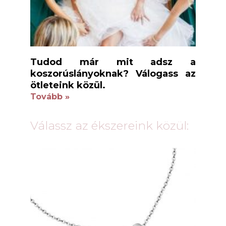
Tudod már mit adsz a
koszorúslányoknak? Válogass az
ötleteink közül.
Tovább »
Válassz az ékszereink közül: