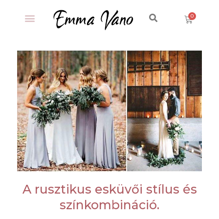
A rusztikus esküvői stílus és
színkombináció.