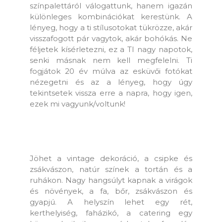
színpalettáról válogattunk, hanem igazán
különleges kombinációkat kerestünk. A
lényeg, hogy a ti stílusotokat tükrözze, akár
visszafogott pár vagytok, akár bohókás. Ne
féljetek kísérletezni, ez a TI nagy napotok,
senki másnak nem kell megfelelni. Ti
fogjátok 20 év múlva az esküvői fotókat
nézegetni és az a lényeg, hogy úgy
tekintsetek vissza erre a napra, hogy igen,
ezek mi vagyunk/voltunk!
Rusztikus
Jöhet a vintage dekoráció, a csipke és
zsákvászon, natúr színek a tortán és a
ruhákon. Nagy hangsúlyt kapnak a virágok
és növények, a fa, bőr, zsákvászon és
gyapjú. A helyszín lehet egy rét,
kerthelyiség, faházikó, a catering egy