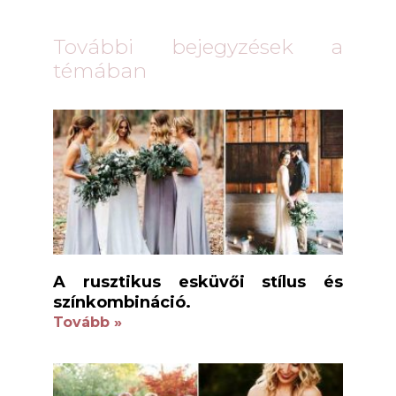
További bejegyzések a
témában
A rusztikus esküvői stílus és
színkombináció.
Tovább »