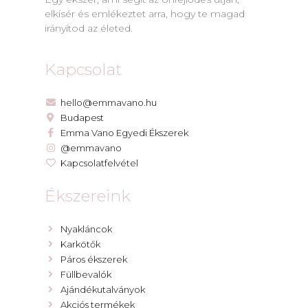
elkísér és emlékeztet arra, hogy te magad
irányítod az életed.
Kapcsolat
hello@emmavano.hu
Budapest
Emma Vano Egyedi Ékszerek
@emmavano
Kapcsolatfelvétel
Ékszereink
Nyakláncok
Karkötők
Páros ékszerek
Füllbevalók
Ajándékutalványok
Akciós termékek