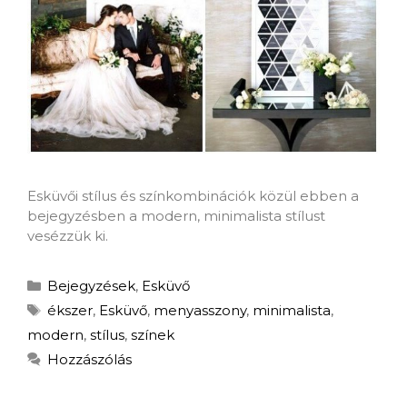
Esküvői stílus és színkombinációk közül ebben a
bejegyzésben a modern, minimalista stílust
vesézzük ki.
Bejegyzések
,
Esküvő
ékszer
,
Esküvő
,
menyasszony
,
minimalista
,
modern
,
stílus
,
színek
Hozzászólás