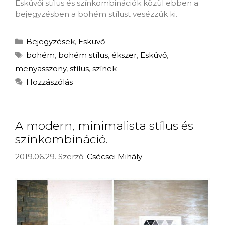
Esküvői stílus és színkombinációk közül ebben a
bejegyzésben a bohém stílust vesézzük ki.
Bejegyzések
,
Esküvő
bohém
,
bohém stílus
,
ékszer
,
Esküvő
,
menyasszony
,
stílus
,
színek
Hozzászólás
A modern, minimalista stílus és
színkombináció.
2019.06.29.
Szerző:
Csécsei Mihály