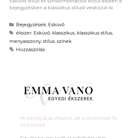
Esküvői stílus és színkombinációk közül ebben a
bejegyzésben a klasszikus stílust vesézzük ki.
Bejegyzések
,
Esküvő
ékszer
,
Esküvő
,
klasszikus
,
klasszikus stílus
,
menyasszony
,
stílus
,
színek
Hozzászólás
Mi készítjük az ékszert, de a történetet Te
írod hozzá.​
Egy ékszer, ami segít az önfejlődés útján,