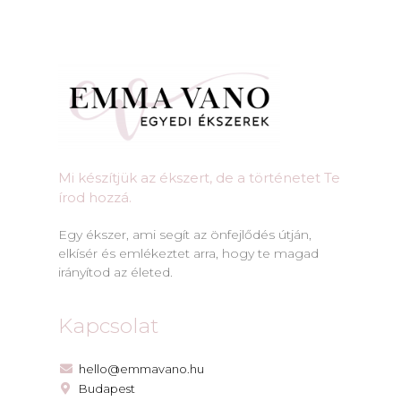
Mi készítjük az ékszert, de a történetet Te
írod hozzá.​
Egy ékszer, ami segít az önfejlődés útján,
elkísér és emlékeztet arra, hogy te magad
irányítod az életed.
Kapcsolat
hello@emmavano.hu
Budapest