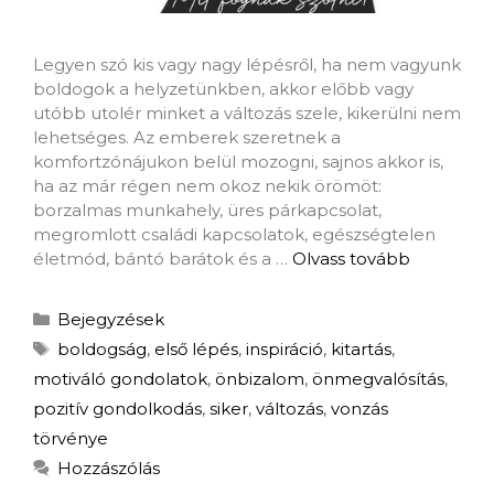
Legyen szó kis vagy nagy lépésről, ha nem vagyunk
boldogok a helyzetünkben, akkor előbb vagy
utóbb utolér minket a változás szele, kikerülni nem
lehetséges. Az emberek szeretnek a
komfortzónájukon belül mozogni, sajnos akkor is,
ha az már régen nem okoz nekik örömöt:
borzalmas munkahely, üres párkapcsolat,
megromlott családi kapcsolatok, egészségtelen
életmód, bántó barátok és a …
Olvass tovább
Bejegyzések
boldogság
,
első lépés
,
inspiráció
,
kitartás
,
motiváló gondolatok
,
önbizalom
,
önmegvalósítás
,
pozitív gondolkodás
,
siker
,
változás
,
vonzás
törvénye
Hozzászólás