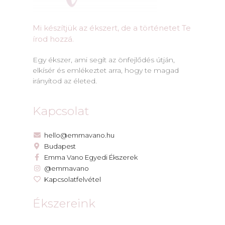
Mi készítjük az ékszert, de a történetet Te
írod hozzá.​
Egy ékszer, ami segít az önfejlődés útján,
elkísér és emlékeztet arra, hogy te magad
irányítod az életed.
Kapcsolat
hello@emmavano.hu
Budapest
Emma Vano Egyedi Ékszerek
@emmavano
Kapcsolatfelvétel
Ékszereink