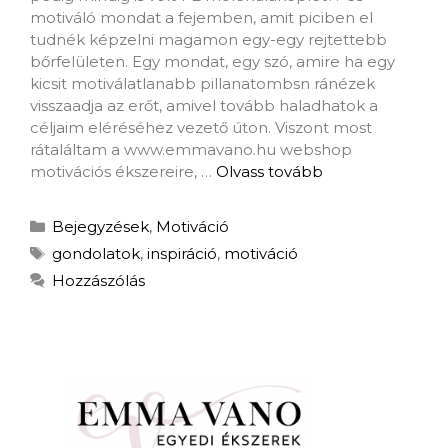
motiváló mondat a fejemben, amit piciben el
tudnék képzelni magamon egy-egy rejtettebb
bőrfelületen. Egy mondat, egy szó, amire ha egy
kicsit motiválatlanabb pillanatombsn ránézek
visszaadja az erőt, amivel tovább haladhatok a
céljaim eléréséhez vezető úton. Viszont most
rátaláltam a www.emmavano.hu webshop
motivációs ékszereire, …
Olvass tovább
Bejegyzések
,
Motiváció
gondolatok
,
inspiráció
,
motiváció
Hozzászólás