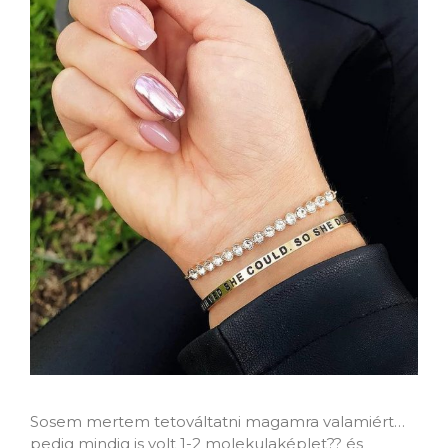
Sosem mertem tetováltatni magamra valamiért…
pedig mindig is volt 1-2 molekulaképlet?‍? és