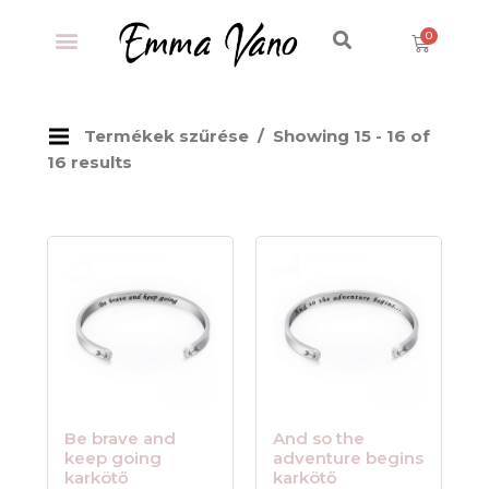
Termékek szűrése
Showing 15 - 16 of
16 results
Be brave and
And so the
keep going
adventure begins
karkötő
karkötő