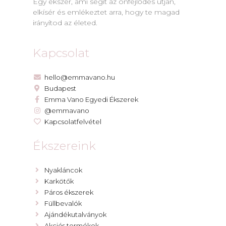
Egy ékszer, ami segít az önfejlődés útján,
elkísér és emlékeztet arra, hogy te magad
irányítod az életed.
Kapcsolat
hello@emmavano.hu
Budapest
Emma Vano Egyedi Ékszerek
@emmavano
Kapcsolatfelvétel
Ékszereink
Nyakláncok
Karkötők
Páros ékszerek
Füllbevalók
Ajándékutalványok
Akciós termékek