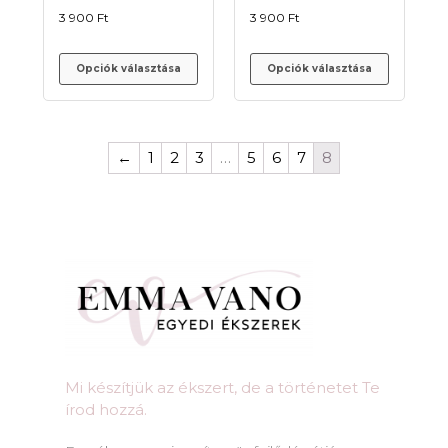
3 900
Ft
3 900
Ft
Opciók választása
Opciók választása
←
1
2
3
…
5
6
7
8
Mi készítjük az ékszert, de a történetet Te
írod hozzá.​