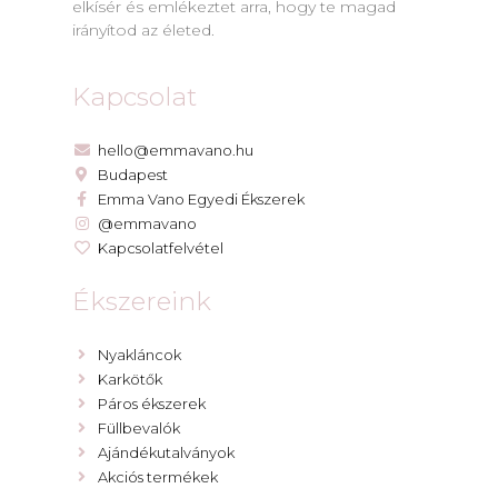
elkísér és emlékeztet arra, hogy te magad
irányítod az életed.
Kapcsolat
hello@emmavano.hu
Budapest
Emma Vano Egyedi Ékszerek
@emmavano
Kapcsolatfelvétel
Ékszereink
Nyakláncok
Karkötők
Páros ékszerek
Füllbevalók
Ajándékutalványok
Akciós termékek