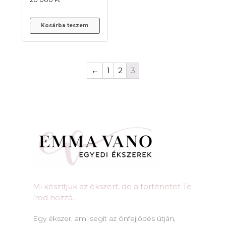
Kosárba teszem
←
1
2
3
Mi készítjük az ékszert, de a történetet Te
írod hozzá.​
Egy ékszer, ami segít az önfejlődés útján,