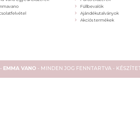
mmavano
Füllbevalók
solatfelvétel
Ajándékutalványok
Akciós termékek
 -
EMMA VANO
- MINDEN JOG FENNTARTVA - KÉSZÍTET