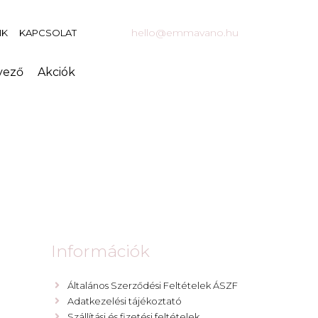
hello@emmavano.hu
NK
KAPCSOLAT
vező
Akciók
Információk
Általános Szerződési Feltételek ÁSZF
Adatkezelési tájékoztató
Szállítási és fizetési feltételek