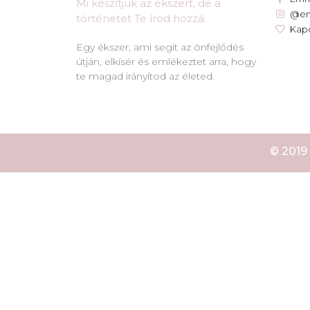
Mi készítjük az ékszert, de a
@e
történetet Te írod hozzá.​
Kapc
Egy ékszer, ami segít az önfejlődés
útján, elkísér és emlékeztet arra, hogy
te magad irányítod az életed.
© 2019