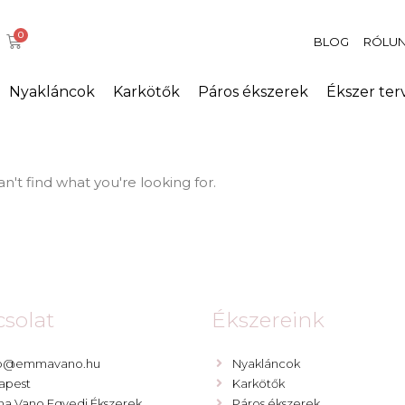
BLOG
RÓLU
Nyakláncok
Karkötők
Páros ékszerek
Ékszer ter
n't find what you're looking for.
solat
Ékszereink
lo@emmavano.hu
Nyakláncok
apest
Karkötők
a Vano Egyedi Ékszerek
Páros ékszerek