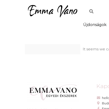
Újdonságok
It seems we ca
Kapc
hel
Bud
Emm