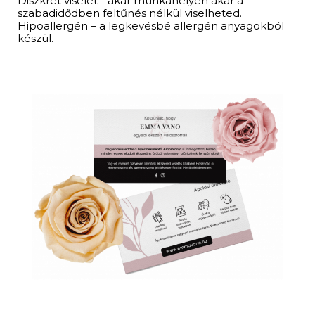
Diszkrét viselet - akár munkahelyen akár a
szabadidődben feltűnés nélkül viselheted.
Hipoallergén – a legkevésbé allergén anyagokból
készül.​