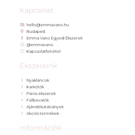
Kapcsolat
hello@emmavano.hu
Budapest
Emma Vano Egyedi Ékszerek
@emmavano
Kapcsolatfelvétel
Ékszereink
Nyakláncok
Karkötők
Páros ékszerek
Füllbevalók
Ajándékutalványok
Akciós termékek
Információk