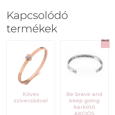
Kapcsolódó
termékek
Akció!
Köves
Be brave and
szívecskével
keep going
karkötő
AKCIÓS