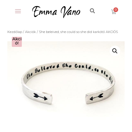
Kezdőlap
/
Akciók
/ She beleived, she could so she did karkötő AKCIÓS
Akci
ó!