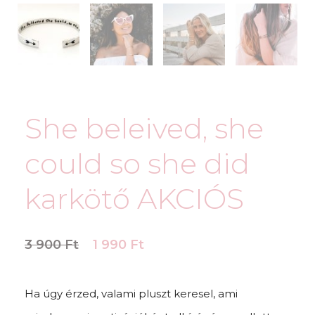
She beleived, she
could so she did
karkötő AKCIÓS
3 900
Ft
1 990
Ft
Ha úgy érzed, valami pluszt keresel, ami