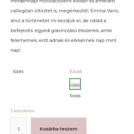
mindennapi motivációként elkísér és emellett
csillogóan öltöztet is, megérkeztél. Emma Vano,
ahol a történetet mi kezdjük el, de nálad a
befejezés: egyedi gravírozású ékszerek, amik
felemelnek, erőt adnak és elkísérnek nap mint
nap!
Szín:
Ezüst
Törlés
3 készleten
Kosárba teszem