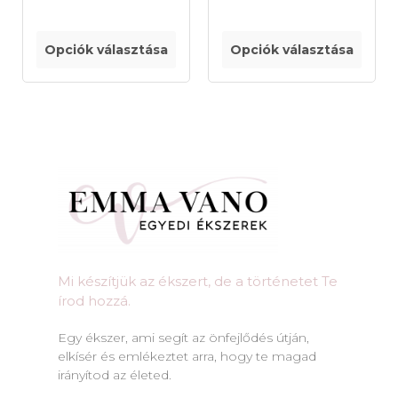
Opciók választása
Opciók választása
Mi készítjük az ékszert, de a történetet Te
írod hozzá.​
Egy ékszer, ami segít az önfejlődés útján,
elkísér és emlékeztet arra, hogy te magad
irányítod az életed.