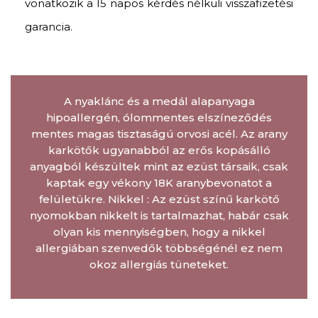
vonatkozik a 15 napos kérdés nélküli visszafizetési
garancia.
A nyaklánc és a medál alapanyaga
hipoallergén, ólommentes elszíneződés
mentes magas tisztaságú orvosi acél. Az arany
karkötők ugyanabból az erős kopásálló
anyagból készültek mint az ezüst társaik, csak
kaptak egy vékony 18K aranybevonatot a
felületükre. Nikkel : Az ezüst színű karkötő
nyomokban nikkelt is tartalmazhat, habár csak
olyan kis mennyiségben, hogy a nikkel
allergiában szenvedők többségénél ez nem
okoz allergiás tüneteket.