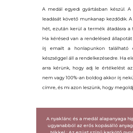
A medál egyedi gyártásban készül. A
leadását követő munkanap kezdődik. A g
hét, ezután kerül a termék átadásra a fu
Ha kérésed van a rendelésed állapotát i
írj emailt a honlapunkon található c
készséggel áll a rendelkezésedre. Ha el
arra kérünk, hogy adj le értékelést a
nem vagy 100%-an boldog akkor írj ne
címre, és mi azon leszünk, hogy megold
A nyaklánc és a medál alapanyaga hi
ugyanabból az erős kopásálló anyagb
Nikkel : Az ezüst színű karkötő nyo