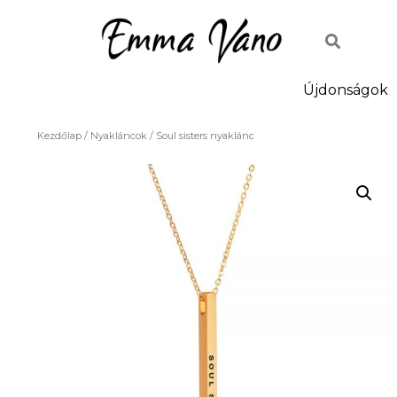
Újdonságok
Kezdőlap
/
Nyakláncok
/ Soul sisters nyaklánc