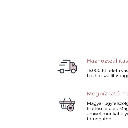
Házhozszállítá
16.000 Ft feletti vá
házhozszállítás ing
Megbízható m
Magyar ügyfélszolg
fizetési felület. 
amivel munkahely
támogatod​