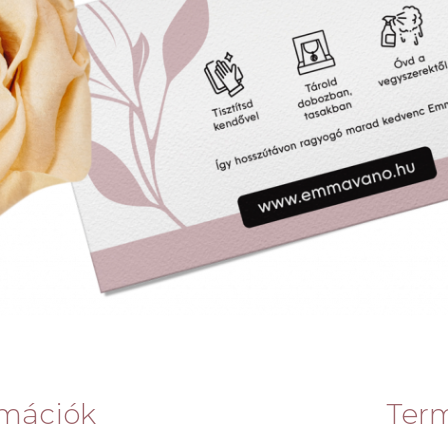
ormációk
Ter