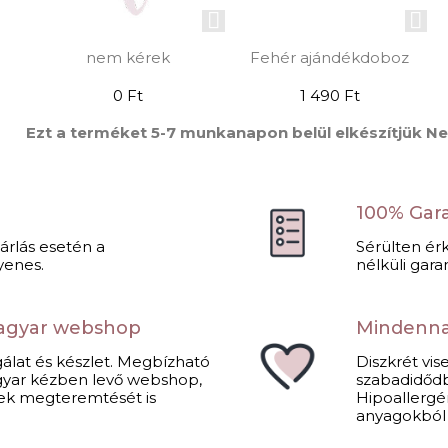
nem kérek
Fehér ajándékdoboz
0 Ft
1 490 Ft
Ezt a terméket 5-7 munkanapon belül elkészítjük N
s
100% Gar
sárlás esetén a
Sérülten ér
yenes.
nélküli garan
agyar webshop
Mindennap
álat és készlet. Megbízható
Diszkrét vi
Magyar kézben levő webshop,
szabadidődb
ek megteremtését is
Hipoallergé
anyagokból k