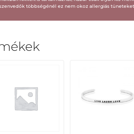
szenvedők többségénél ez nem okoz allergiás tüneteket
rmékek