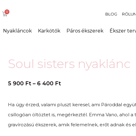
BLOG
RÓLU
Nyakláncok
Karkötők
Páros ékszerek
Ékszer ter
Soul sisters nyaklánc
5 900
Ft
–
6 400
Ft
Ha úgy érzed, valami pluszt keresel, ami Pároddal együ
csillogóan öltöztet is, megérkeztél. Emma Vano, ahol a 
gravírozású ékszerek, amik felemelnek, erőt adnak és e