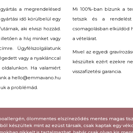
 gyártás a megrendelésed
Mi 100%-ban bízunk a t
yártási idő körülbelül egy
tetszik és a rendelés
tárnak, aki elviszi hozzád.
csomagolásban elküldöd hoz
lletően a hívj minket vagy
a vételárat.
ímre. Ügyfélszolgálatunk
Mivel az egyedi gravírozás
égedett vagy a nyaklánccal
készültek ezért ezekre ne
z oldalunkon. Ha valamiért
visszafizetési garancia.
künk a hello@emmavano.hu
juk a problémád.
poallergén, ólommentes elszíneződés mentes magas tiszt
ól készültek mint az ezüst társaik, csak kaptak egy véko
mokban nikkelt is tartalmazhat, habár csak olyan kis men