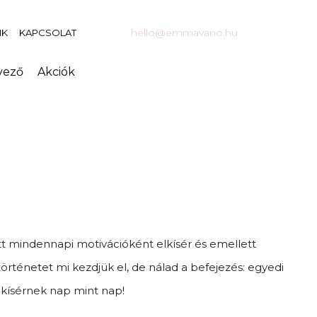
hello@emmavano.hu
NK
KAPCSOLAT
vező
Akciók
tt mindennapi motivációként elkísér és emellett
történetet mi kezdjük el, de nálad a befejezés: egyedi
lkísérnek nap mint nap!