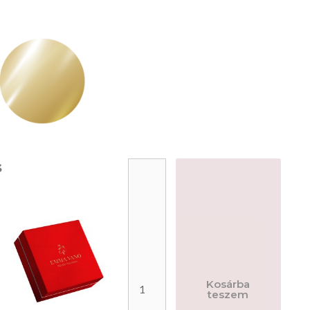
s
Kosárba
teszem