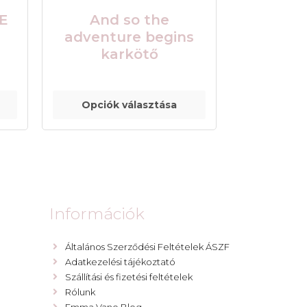
E
And so the
adventure begins
karkötő
Opciók választása
Információk
Általános Szerződési Feltételek ÁSZF
Adatkezelési tájékoztató
Szállítási és fizetési feltételek
Rólunk
Emma Vano Blog