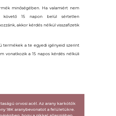
ermék minőségében. Ha valamiért nem
t követő 15 napon belül sértetlen
zánk, akkor kérdés nélkül visszafizetik
ú termékek a te egyedi igényeid szerint
m vonatkozik a 15 napos kérdés nélküli
aságú orvosi acél. Az arany karkötők
ny 18K aranybevonatot a felületükre.
nyiségben, hogy a nikkel allergiában