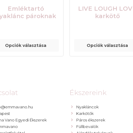
Emléktartó
LIVE LOUGH LOV
yaklánc pároknak
karkötő
Opciók választása
Opciók választása
solat
Ékszereink
lo@emmavano.hu
Nyakláncok
apest
Karkötők
a Vano Egyedi Ékszerek
Páros ékszerek
mmavano
Füllbevalók
solatfelvétel
Ajándékutalványok