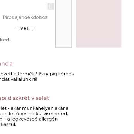
Piros ajándékdoboz
1 490 Ft
eked.
ancia
kezett a termék? 15 napig kérdés
ciát vállalunk rá!
i diszkrét viselet​
selet - akár munkahelyen akár a
en feltűnés nélkül viselheted.
n – a legkevésbé allergén
észül.​