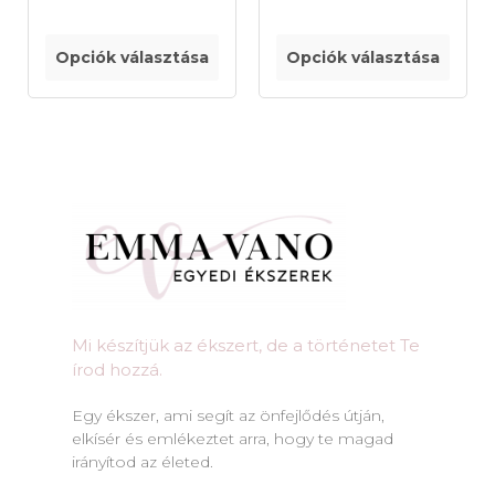
Opciók választása
Opciók választása
Mi készítjük az ékszert, de a történetet Te
írod hozzá.​
Egy ékszer, ami segít az önfejlődés útján,
elkísér és emlékeztet arra, hogy te magad
irányítod az életed.