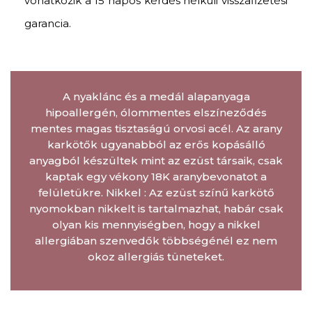
vonatkozik a 15 napos kérdés nélküli visszafizetési
garancia.
A nyaklánc és a medál alapanyaga
hipoallergén, ólommentes elszíneződés
mentes magas tisztaságú orvosi acél. Az arany
karkötők ugyanabból az erős kopásálló
anyagból készültek mint az ezüst társaik, csak
kaptak egy vékony 18K aranybevonatot a
felületükre. Nikkel : Az ezüst színű karkötő
nyomokban nikkelt is tartalmazhat, habár csak
olyan kis mennyiségben, hogy a nikkel
allergiában szenvedők többségénél ez nem
okoz allergiás tüneteket.