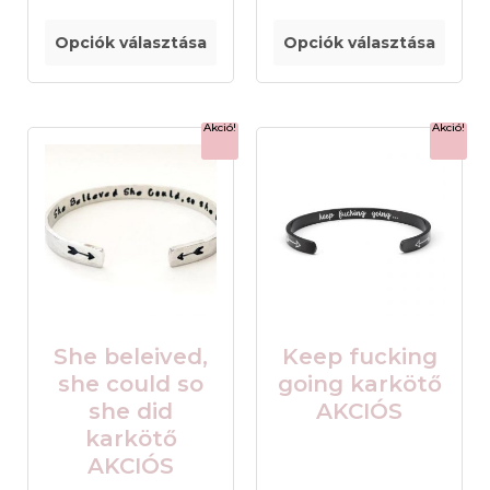
Opciók választása
Opciók választása
Akció!
Akció!
She beleived,
Keep fucking
she could so
going karkötő
she did
AKCIÓS
karkötő
AKCIÓS