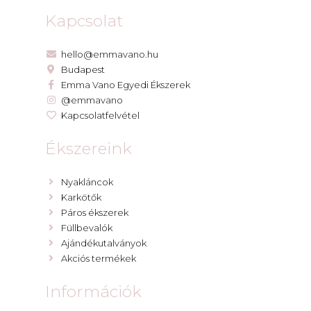
Kapcsolat
hello@emmavano.hu
Budapest
Emma Vano Egyedi Ékszerek
@emmavano
Kapcsolatfelvétel
Ékszereink
Nyakláncok
Karkötők
Páros ékszerek
Füllbevalók
Ajándékutalványok
Akciós termékek
Információk