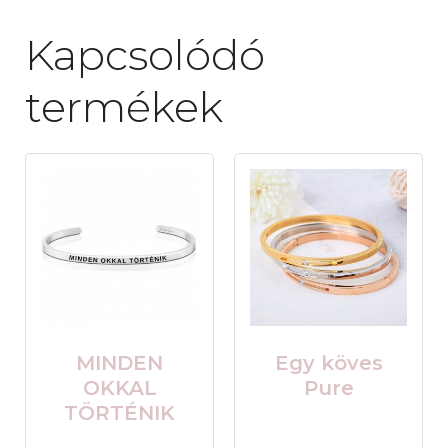
Kapcsolódó
termékek
MINDEN
Egy köves
OKKAL
Pure
TÖRTÉNIK