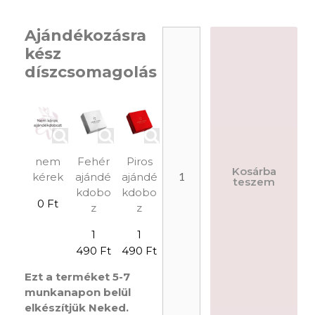
Ajándékozásra
kész
díszcsomagolás
nem
Fehér
Piros
Kosárba
kérek
ajándé
ajándé
teszem
kdobo
kdobo
0 Ft
z
z
1
1
490 Ft
490 Ft
Ezt a terméket 5-7
munkanapon belül
elkészítjük Neked.