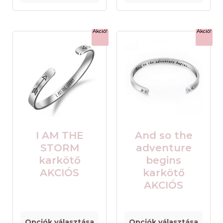
Akció!
Akció!
I AM THE
And so the
STORM
adventure
karkötő
begins
AKCIÓS
karkötő
AKCIÓS
Opciók választása
Opciók választása