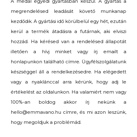
A medál egyedi gyártásban készül. A gyártás a
megrendelésed leadását követő munkanap
kezdődik. A gyártási idő körülbelül egy hét, ezután
kerül a termék átadásra a futárnak, aki elviszi
hozzád. Ha kérésed van a rendelésed állapotát
illetően a hívj minket vagy írj emailt a
honlapunkon található címre. Ügyfélszolgálatunk
készséggel áll a rendelkezésedre. Ha elégedett
vagy a nyaklánccal arra kérünk, hogy adj le
értékelést az oldalunkon. Ha valamiért nem vagy
100%-an boldog akkor írj nekünk a
hello@emmavano.hu címre, és mi azon leszünk,
hogy megoldjuk a problémád.