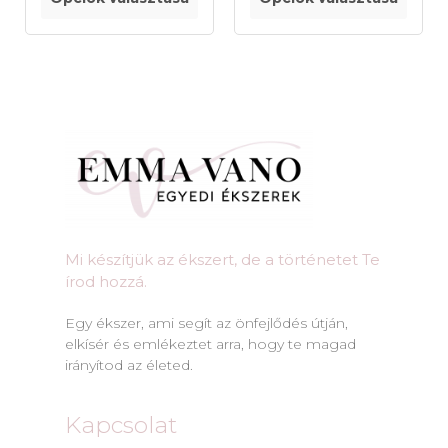
Mi készítjük az ékszert, de a történetet Te
írod hozzá.​
Egy ékszer, ami segít az önfejlődés útján,
elkísér és emlékeztet arra, hogy te magad
irányítod az életed.
Kapcsolat