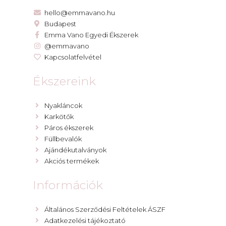
hello@emmavano.hu
Budapest
Emma Vano Egyedi Ékszerek
@emmavano
Kapcsolatfelvétel
Ékszereink
Nyakláncok
Karkötők
Páros ékszerek
Füllbevalók
Ajándékutalványok
Akciós termékek
Információk
Általános Szerződési Feltételek ÁSZF
Adatkezelési tájékoztató