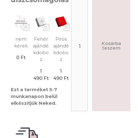
nem
Fehér
Piros
Kosárba
kérek
ajándé
ajándé
teszem
kdobo
kdobo
0 Ft
z
z
1
1
490 Ft
490 Ft
Ezt a terméket 5-7
munkanapon belül
elkészítjük Neked.