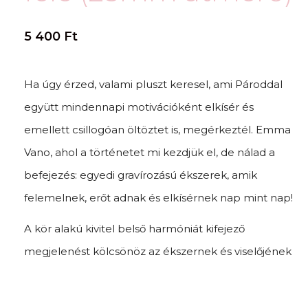
5 400
Ft
Ha úgy érzed, valami pluszt keresel, ami Pároddal
együtt mindennapi motivációként elkísér és
emellett csillogóan öltöztet is, megérkeztél. Emma
Vano, ahol a történetet mi kezdjük el, de nálad a
befejezés: egyedi gravírozású ékszerek, amik
felemelnek, erőt adnak és elkísérnek nap mint nap!
A kör alakú kivitel belső harmóniát kifejező
megjelenést kölcsönöz az ékszernek és viselőjének