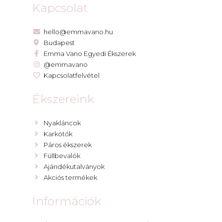
Kapcsolat
hello@emmavano.hu
Budapest
Emma Vano Egyedi Ékszerek
@emmavano
Kapcsolatfelvétel
Ékszereink
Nyakláncok
Karkötők
Páros ékszerek
Füllbevalók
Ajándékutalványok
Akciós termékek
Információk