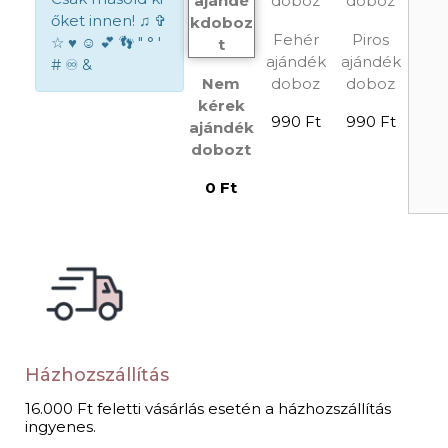
őket innen! ♫ ✞
Fehér
Piros
☆ ♥ ☺ 💕 👣 " ° '
ajándék
ajándék
# ♾ &
Nem
doboz
doboz
kérek
990 Ft
990 Ft
ajándék
dobozt
0 Ft
Házhozszállítás
16.000 Ft feletti vásárlás esetén a házhozszállítás
ingyenes.