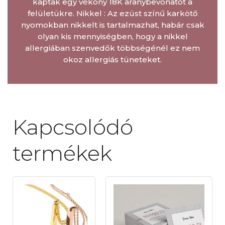
kaptak egy vékony 18K aranybevonatot a
felületükre. Nikkel : Az ezüst színű karkötő
nyomokban nikkelt is tartalmazhat, habár csak
olyan kis mennyiségben, hogy a nikkel
allergiában szenvedők többségénél ez nem
okoz allergiás tüneteket.
Kapcsolódó
termékek