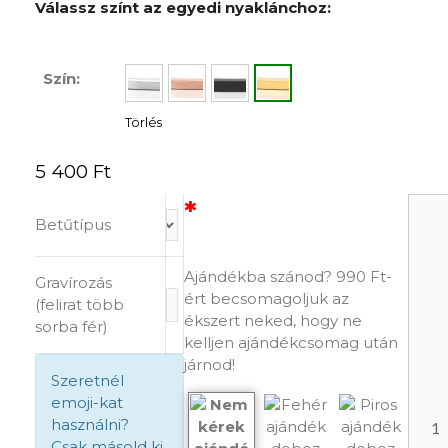
Válassz színt az egyedi nyaklánchoz:
Szín:
Törlés
5 400
Ft
*
Válassz hozzá
Betűtípus
ajándékdobozt!
Ajándékba szánod? 990 Ft-
Gravírozás
ért becsomagoljuk az
(felirat több
ékszert neked, hogy ne
sorba fér)
kelljen ajándékcsomag után
járnod!
Szeretnél
emoji-kat
használni?
Csak másold ki