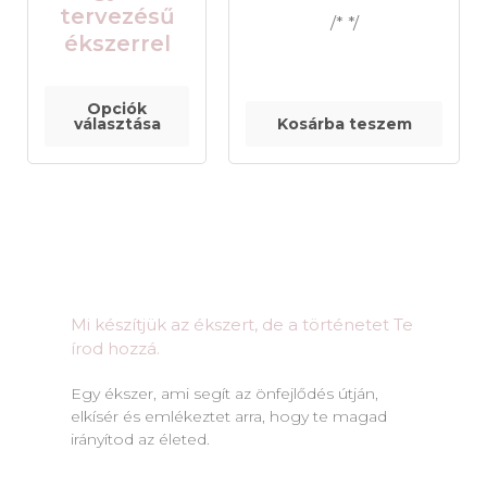
tervezésű
/* */
ékszerrel
Opciók
választása
Kosárba teszem
Mi készítjük az ékszert, de a történetet Te
írod hozzá.​
Egy ékszer, ami segít az önfejlődés útján,
elkísér és emlékeztet arra, hogy te magad
irányítod az életed.