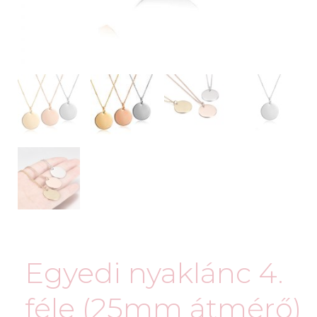
Egyedi nyaklánc 4.
féle (25mm átmérő)