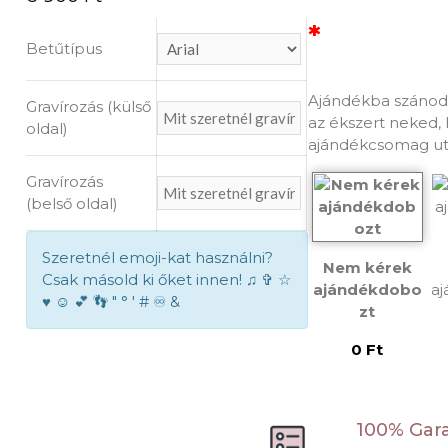
*
Válassz 
Betűtípus
ajándékd
Ajándékba szánod
Gravírozás (külső
az ékszert neked, 
oldal)
ajándékcsomag ut
Gravírozás
(belső oldal)
Szeretnél emoji-kat használni?
Nem kérek
Csak másold ki őket innen! ♫ ✞ ☆
ajándékdobo
a
♥ ☺ 💕 👣 " ° ' # ♾ &
zt
0 Ft
s
100% Gar