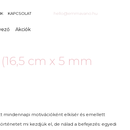
hello@emmavano.hu
NK
KAPCSOLAT
vező
Akciók
e (16,5 cm x 5 mm
tt mindennapi motivációként elkísér és emellett
történetet mi kezdjük el, de nálad a befejezés: egyedi