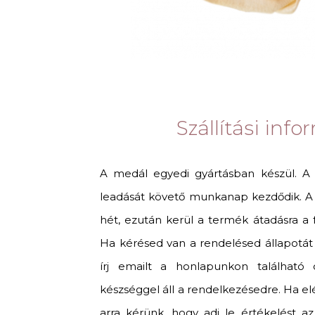
Szállítási inf
A medál egyedi gyártásban készül. A
leadását követő munkanap kezdődik. A g
hét, ezután kerül a termék átadásra a fu
Ha kérésed van a rendelésed állapotát i
írj emailt a honlapunkon található c
készséggel áll a rendelkezésedre. Ha el
arra kérünk, hogy adj le értékelést a