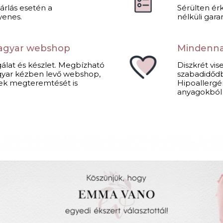
sárlás esetén a
Sérülten ér
yenes.
nélküli garan
agyar webshop
Mindennap
álat és készlet. Megbízható
Diszkrét vi
Magyar kézben levő webshop,
szabadidődb
ek megteremtését is
Hipoallergé
anyagokból k