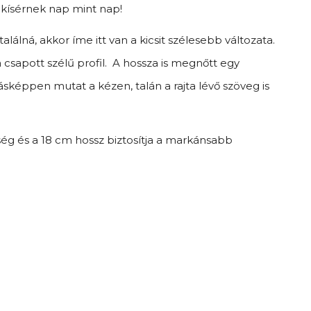
lkísérnek nap mint nap!
lálná, akkor íme itt van a kicsit szélesebb változata.
 a csapott szélű profil. A hossza is megnőtt egy
képpen mutat a kézen, talán a rajta lévő szöveg is
ség és a 18 cm hossz biztosítja a markánsabb