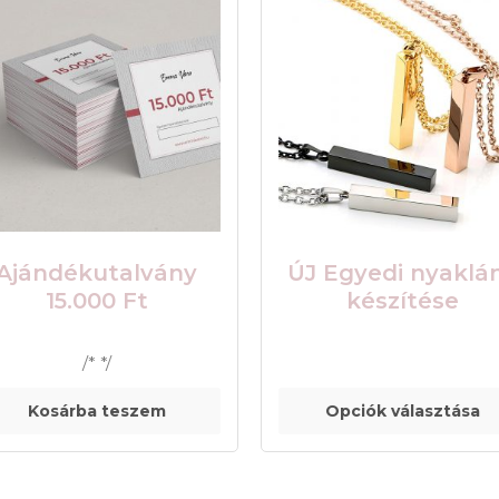
Ajándékutalvány
ÚJ Egyedi nyaklá
15.000 Ft
készítése
/* */
Kosárba teszem
Opciók választása