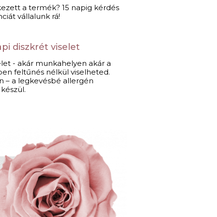
kezett a termék? 15 napig kérdés
ciát vállalunk rá!
i diszkrét viselet​
selet - akár munkahelyen akár a
en feltűnés nélkül viselheted.
n – a legkevésbé allergén
észül.​