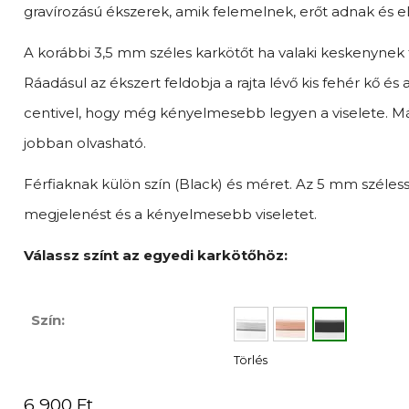
gravírozású ékszerek, amik felemelnek, erőt adnak és e
A korábbi 3,5 mm széles karkötőt ha valaki keskenynek ta
Ráadásul az ékszert feldobja a rajta lévő kis fehér kő és
centivel, hogy még kényelmesebb legyen a viselete. Más
jobban olvasható.
Férfiaknak külön szín (Black) és méret. Az 5 mm széles
megjelenést és a kényelmesebb viseletet.
Válassz színt az egyedi karkötőhöz:
Szín:
Törlés
6 900
Ft