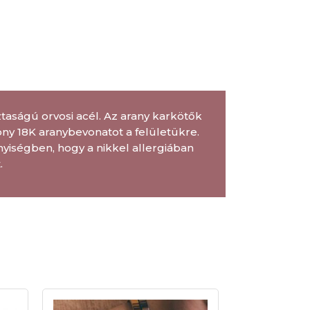
aságú orvosi acél. Az arany karkötők
ny 18K aranybevonatot a felületükre.
nyiségben, hogy a nikkel allergiában
.