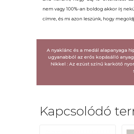
nem vagy 100%-an boldog akkor írj ne
címre, és mi azon leszünk, hogy megold
A nyaklánc és a medál alapanyaga hi
ugyanabból az erős kopásálló anyagb
Nikkel : Az ezüst színű karkötő nyo
Kapcsolódó te