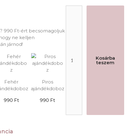
hozzá
obozt!
? 990 Ft-ért becsomagoljuk
hogy ne kelljen
án járnod!
Kosárba
teszem
Fehér
Piros
jándékdoboz
ajándékdoboz
990 Ft
990 Ft
ancia