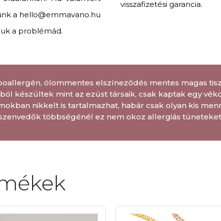
visszafizetési garancia.
künk a hello@emmavano.hu
juk a problémád.
poallergén, ólommentes elszíneződés mentes magas tiszt
ól készültek mint az ezüst társaik, csak kaptak egy véko
mokban nikkelt is tartalmazhat, habár csak olyan kis men
szenvedők többségénél ez nem okoz allergiás tüneteket
rmékek