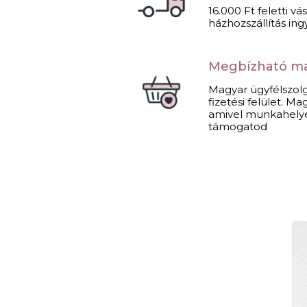
16.000 Ft feletti vá
házhozszállítás ing
Megbízható m
Magyar ügyfélszolg
fizetési felület. 
amivel munkahely
támogatod​