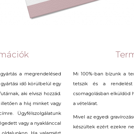
ormációk
Ter
 gyártás a megrendelésed
Mi 100%-ban bízunk a t
yártási idő körülbelül egy
tetszik és a rendelés
tárnak, aki elviszi hozzád.
csomagolásban elküldöd hoz
lletően a hívj minket vagy
a vételárat.
ímre. Ügyfélszolgálatunk
Mivel az egyedi gravírozás
égedett vagy a nyaklánccal
készültek ezért ezekre ne
z oldalunkon. Ha valamiért