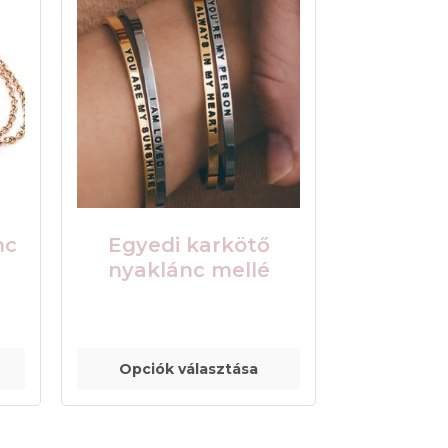
nc
Egyedi karkötő
nyaklánc mellé
Opciók választása