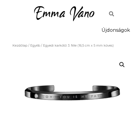
Újdonságok
Kezdőlap
/
Egyéb
/ Egyedi karkötő 3. féle (16,5 cm x 5 mm köves)