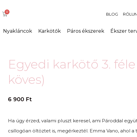
BLOG
RÓLU
Nyakláncok
Karkötők
Páros ékszerek
Ékszer ter
Egyedi karkötő 3. fél
köves)
6 900
Ft
Ha úgy érzed, valami pluszt keresel, ami Pároddal együ
csillogóan öltöztet is, megérkeztél. Emma Vano, ahol a 