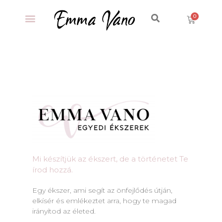
Mi készítjük az ékszert, de a történetet Te
írod hozzá.​
Egy ékszer, ami segít az önfejlődés útján,
elkísér és emlékeztet arra, hogy te magad
irányítod az életed.