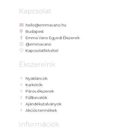
Kapcsolat
hello@emmavano.hu
Budapest
Emma Vano Egyedi Ékszerek
@emmavano
Kapcsolatfelvétel
Ékszereink
Nyakláncok
Karkötők
Páros ékszerek
Füllbevalók
Ajándékutalványok
Akciós termékek
Információk