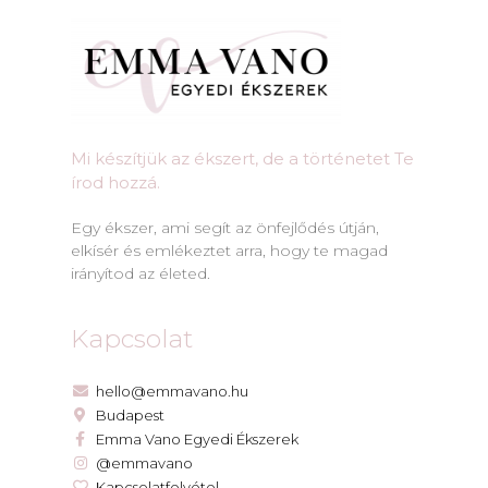
Mi készítjük az ékszert, de a történetet Te
írod hozzá.​
Egy ékszer, ami segít az önfejlődés útján,
elkísér és emlékeztet arra, hogy te magad
irányítod az életed.
Kapcsolat
hello@emmavano.hu
Budapest
Emma Vano Egyedi Ékszerek
@emmavano
Kapcsolatfelvétel