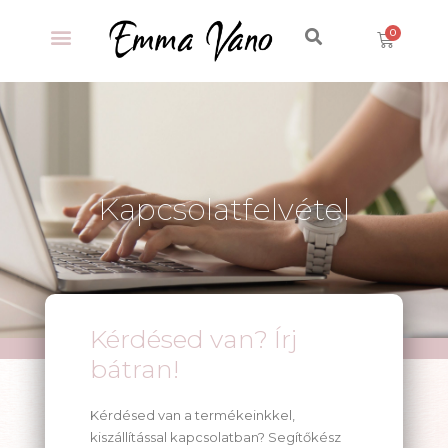
Kapcsolatfelvétel
Kérdésed van? Írj
bátran!
Kérdésed van a termékeinkkel,
kiszállítással kapcsolatban? Segítőkész