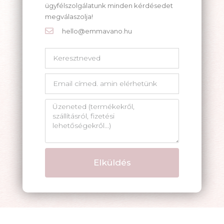
ügyfélszolgálatunk minden kérdésedet
megválaszolja!
hello@emmavano.hu
Elküldés