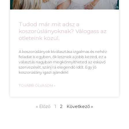
Tudod már mit adsz a
koszorúslányoknak? Válogass az
ötleteink közül.
A koszorúslányok kiválasztása izgalmas és nehéz
feladat is egyben, ők lesznek a jobb kezed, ez a
választás nagyban megkönnyítheted az esküvő
szervezését, szánj rá elegendő időt. Egy jó
koszorúslány igazi ajándék!
TOVÁBB OLVASOM »
« Előző
1
2
Következő »