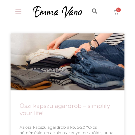
Őszi kapszulagardrób – simplify
your life!
Az őszi kapszulagardrób a kb. 5-20 °C-os
hőmérsékleten alkalmas: kényelmes pólók, puha