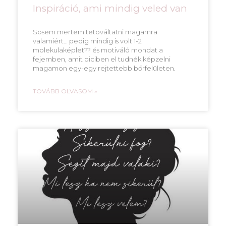
Inspiráció, ami mindig veled van
Sosem mertem tetováltatni magamra
valamiért… pedig mindig is volt 1-2
molekulaképlet?‍? és motiváló mondat a
fejemben, amit piciben el tudnék képzelni
magamon egy-egy rejtettebb bőrfelületen.
TOVÁBB OLVASOM »