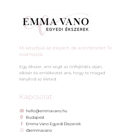
Mi készítjük az ékszert, de a történetet Te
írod hozzá.​
Egy ékszer, ami segít az önfejlődés útján,
elkísér és emlékeztet arra, hogy te magad
irányítod az életed.
Kapcsolat
hello@emmavano.hu
Budapest
Emma Vano Egyedi Ékszerek
@emmavano