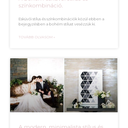
színkombináció.
Esküvői stílus és színkombinációk közül ebben a
bejegyzésben a bohém stílust vesézzük ki.
TOVÁBB OLVASOM »
A modern, minimalista stílus és