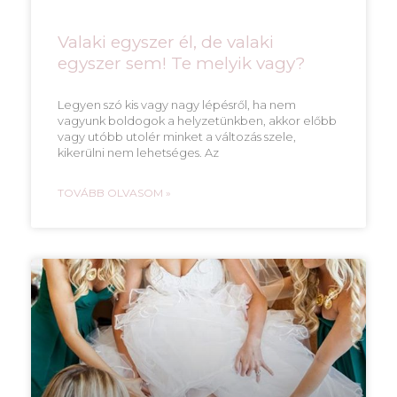
Valaki egyszer él, de valaki
egyszer sem! Te melyik vagy?
Legyen szó kis vagy nagy lépésről, ha nem
vagyunk boldogok a helyzetünkben, akkor előbb
vagy utóbb utolér minket a változás szele,
kikerülni nem lehetséges. Az
TOVÁBB OLVASOM »