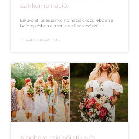
színkombináció.
Esküvői stílus és színkombinációk közül ebben a
bejegyzésben a rusztikus stílust vesézzük ki.
TOVÁBB OLVASOM »
A bohém esküvői stílus és