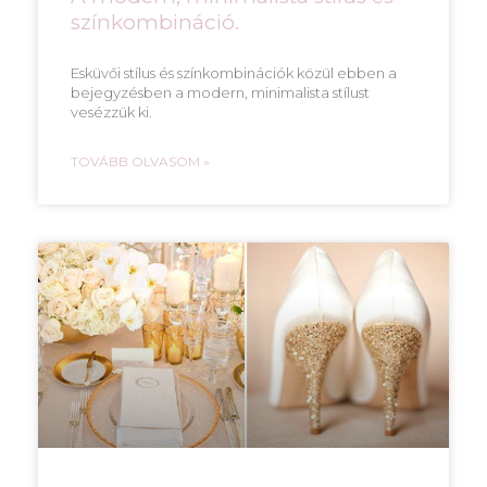
színkombináció.
Esküvői stílus és színkombinációk közül ebben a
bejegyzésben a modern, minimalista stílust
vesézzük ki.
TOVÁBB OLVASOM »