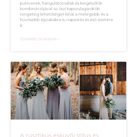
pulóverek, hangulatos sálak és kiegészítők
kombinációjával az őszi kapszulagardrób
rengeteg lehetőséget kínál a melegebb és a
hűvösebb éjszakákra is, napsütés és eső esetére
is.
TOVÁBB OLVASOM »
A rusztikus esküvői stílus és