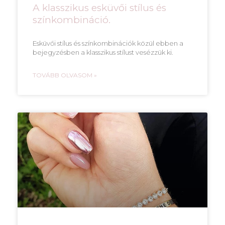
A klasszikus esküvői stílus és
színkombináció.
Esküvői stílus és színkombinációk közül ebben a
bejegyzésben a klasszikus stílust vesézzük ki.
TOVÁBB OLVASOM »